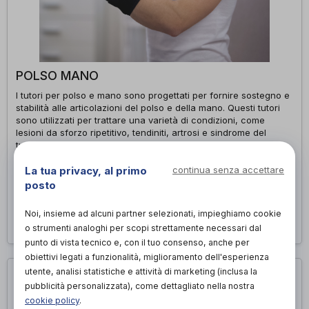
POLSO MANO
I tutori per polso e mano sono progettati per fornire sostegno e
stabilità alle articolazioni del polso e della mano. Questi tutori
sono utilizzati per trattare una varietà di condizioni, come
lesioni da sforzo ripetitivo, tendiniti, artrosi e sindrome del
tunnel carpale: sono facili da indossare e regolare, e offrono
un supporto personalizzato per ridurre il dolore, migliorare la
La tua privacy, al primo
continua senza accettare
funzionalità e facilitare le attività quotidiane. I tutori per polso e
mano sono un'opzione efficace per la riabilitazione e la
posto
prevenzione delle lesioni.
Noi, insieme ad alcuni partner selezionati, impieghiamo cookie
Richiedi appuntamento
o strumenti analoghi per scopi strettamente necessari dal
punto di vista tecnico e, con il tuo consenso, anche per
obiettivi legati a funzionalità, miglioramento dell'esperienza
utente, analisi statistiche e attività di marketing (inclusa la
pubblicità personalizzata), come dettagliato nella nostra
cookie policy
.