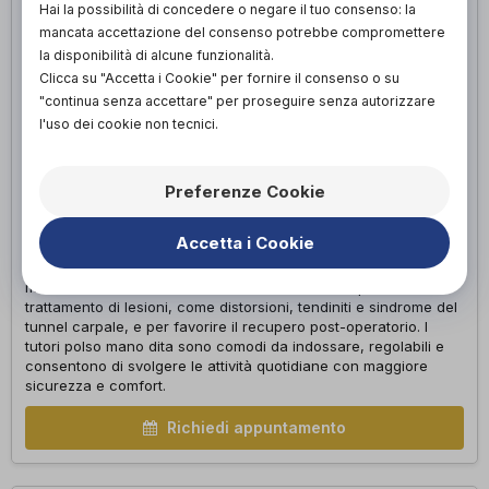
Hai la possibilità di concedere o negare il tuo consenso: la
mancata accettazione del consenso potrebbe compromettere
la disponibilità di alcune funzionalità.
Clicca su "Accetta i Cookie" per fornire il consenso o su
"continua senza accettare" per proseguire senza autorizzare
l'uso dei cookie non tecnici.
Preferenze Cookie
POLSO MANO DITA
I tutori per polso, mano e dita forniscono supporto e
Accetta i Cookie
stabilizzazione alle articolazioni del polso, della mano e delle
dita. Questi tutori aiutano a ridurre il dolore, migliorare la
mobilità e la funzionalità delle dita, e sono ideali per il
trattamento di lesioni, come distorsioni, tendiniti e sindrome del
tunnel carpale, e per favorire il recupero post-operatorio. I
tutori polso mano dita sono comodi da indossare, regolabili e
consentono di svolgere le attività quotidiane con maggiore
sicurezza e comfort.
Richiedi appuntamento