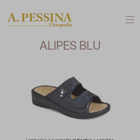
Att
la
na
ALIPES BLU