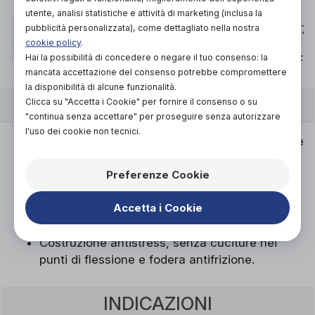
utente, analisi statistiche e attività di marketing (inclusa la
pubblicità personalizzata), come dettagliato nella nostra
TAGLIA
35
36
37
cookie policy
.
Hai la possibilità di concedere o negare il tuo consenso: la
Nabuk, Flexpell®
10.5
Nabuk, Fle
mancata accettazione del consenso potrebbe compromettere
la disponibilità di alcune funzionalità.
CARATTERISTICHE
Clicca su "Accetta i Cookie" per fornire il consenso o su
"continua senza accettare" per proseguire senza autorizzare
l'uso dei cookie non tecnici.
Tomaia con inserto in Flexpell, si conforma alle
dita deformate, soprattutto nei casi di alluce
Preferenze Cookie
valgo.
Calzata XL, predisposizione per l'inserimento
Accetta i Cookie
di un plantare su misura o utilizzo di un
plantare super comfort.
Costruzione antistress, senza cuciture nei
punti di flessione e fodera antifrizione.
INDICAZIONI