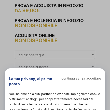
PROVA E ACQUISTA IN NEGOZIO
89,00€
DA
PROVA E NOLEGGIA IN NEGOZIO
NON DISPONIBILE
ACQUISTA ONLINE
NON DISPONIBILE
La tua privacy, al primo
continua senza accettare
Organizza prova in negozio
posto
Noi, insieme ad alcuni partner selezionati, impieghiamo cookie
Scarica il coupon
o strumenti analoghi per scopi strettamente necessari dal
punto di vista tecnico e, con il tuo consenso, anche per
obiettivi legati a funzionalità, miglioramento dell'esperienza