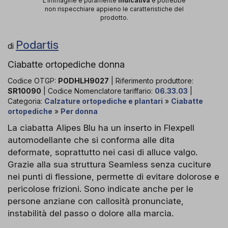
L'immagine è puramente
indicativa
e potrebbe
non rispecchiare appieno le caratteristiche del
prodotto.
Podartis
di
Ciabatte ortopediche donna
Codice OTGP:
PODHLH9027
| Riferimento produttore:
SR10090
| Codice Nomenclatore tariffario:
06.33.03
|
Categoria:
Calzature ortopediche e plantari
»
Ciabatte
ortopediche
»
Per donna
La ciabatta Alipes Blu ha un inserto in Flexpell
automodellante che si conforma alle dita
deformate, soprattutto nei casi di alluce valgo.
Grazie alla sua struttura Seamless senza cuciture
nei punti di flessione, permette di evitare dolorose e
pericolose frizioni. Sono indicate anche per le
persone anziane con callosità pronunciate,
instabilità del passo o dolore alla marcia.