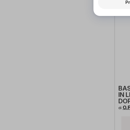
P
BA
IN 
DOP
O.P
di