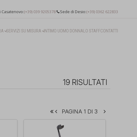
i Casatenovo:
(+39) 039 9205378
Sede di Desio:
(+39) 0362 622833
RA
SERVIZI SU MISURA
INTIMO UOMO DONNA
LO STAFF
CONTATTI
19 RISULTATI
PAGINA 1 DI 3