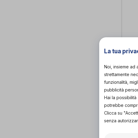
La tua priva
Noi, insieme ad 
strettamente nece
BA
funzionalità, mig
IN 
pubblicità perso
DOP
Hai la possibili
O.P
di
potrebbe comprom
Clicca su "Accet
senza autorizzar