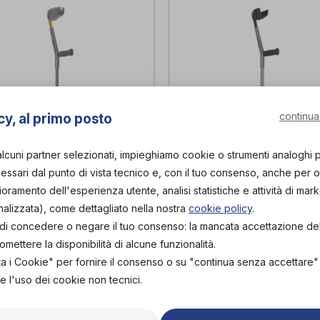
continua
cy, al primo posto
alcuni partner selezionati, impieghiamo cookie o strumenti analoghi 
ssari dal punto di vista tecnico e, con il tuo consenso, anche per obi
STONE CANADESE
BASTONE CANADE
lioramento dell'esperienza utente, analisi statistiche e attività di mark
LEGA LEGGERA A
IN LEGA LEGGERA 
nalizzata), come dettagliato nella nostra
cookie policy
.
PIA REGOLAZIONE
DOPPIA REGOLAZI
tà di concedere o negare il tuo consenso: la mancata accettazione d
.O.
O.P.O.
di
ettere la disponibilità di alcune funzionalità.
PROVA E ACQUISTA IN
PROVA E ACQUISTA IN
ta i Cookie" per fornire il consenso o su "continua senza accettare
23,50€
23,50€
NEGOZIO DA
NEGOZIO DA
e l'uso dei cookie non tecnici.