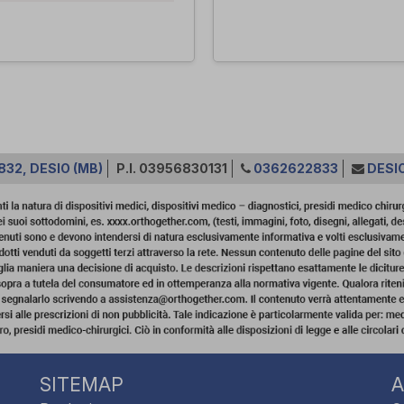
832, DESIO (MB)
P.I. 03956830131
0362622833
DESI
SITEMAP
A